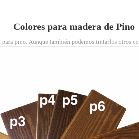
Colores para madera de Pino
 para pino. Aunque también podemos tintarlos otros col