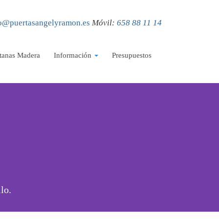
o@puertasangelyramon.es
Móvil:
658 88 11 14
tanas Madera
Información
Presupuestos
lo.