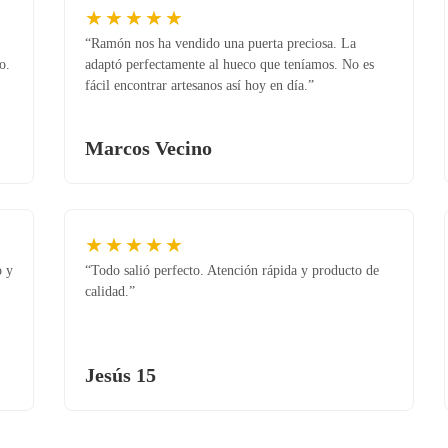
★★★★★
“Ramón nos ha vendido una puerta preciosa. La
o.
adaptó perfectamente al hueco que teníamos. No es
fácil encontrar artesanos así hoy en día.”
Marcos Vecino
★★★★★
o y
“Todo salió perfecto. Atención rápida y producto de
calidad.”
Jesús 15