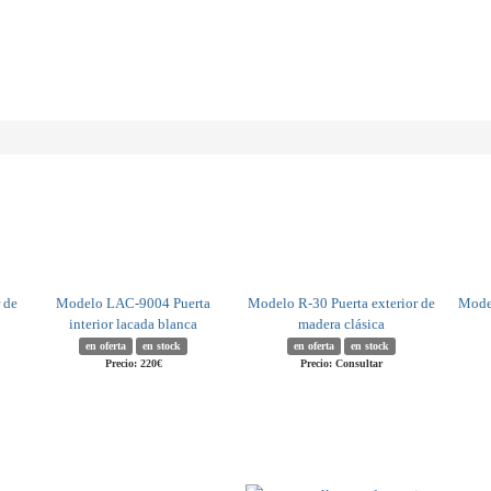
 de
Modelo LAC-9004 Puerta
Modelo R-30 Puerta exterior de
Model
interior lacada blanca
madera clásica
en oferta
en stock
en oferta
en stock
Precio: 220€
Precio: Consultar