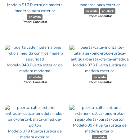
Modelo S17 Puerta de madera
moderna para exterior
moderna para exterior
en oferta
en stock
Precio: Consultar
en oferta
Precio: Consultar
Modelo 048 Puerta exterior de
Modelo 073 Puerta rústica de
madera moderna
madera exterior
en oferta
en oferta
Precio: Consultar
Precio: Consultar
Modelo 097 Puerta rústica de
Modelo 079 Puerta rústica de
madera exterior
madera exterior
en oferta