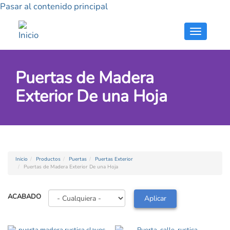
Pasar al contenido principal
Toggle
navigati
Puertas de Madera
Exterior De una Hoja
Inicio
Productos
Puertas
Puertas Exterior
Puertas de Madera Exterior De una Hoja
ACABADO
Aplicar