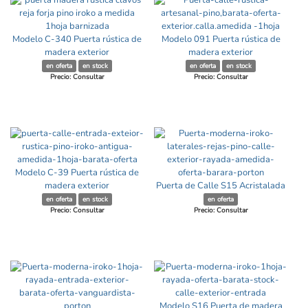
Modelo C-340 Puerta rústica de
Modelo 091 Puerta rústica de
madera exterior
madera exterior
en oferta
en stock
en oferta
en stock
Precio: Consultar
Precio: Consultar
Modelo C-39 Puerta rústica de
madera exterior
Puerta de Calle S15 Acristalada
en oferta
en stock
en oferta
Precio: Consultar
Precio: Consultar
Modelo S16 Puerta de madera