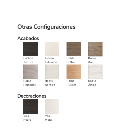
Otras Configuraciones
Acabados
Carbón
Fresno
Roble
Roble
Texture
Eslovenia
Coffee
Gold
Roble
Roble
Roble
Roble
Finlandés
Nórdico
Rústico
Ártico
Decoraciones
Viva
Viva
Negro
Metal