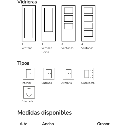
Vidrieras
1
1
3
4
Ventana
Ventana
Ventanas
Ventanas
Corta
Tipos
Interior
Entrada
Armario
Corredera
Blindada
Medidas disponibles
Alto
Ancho
Grosor