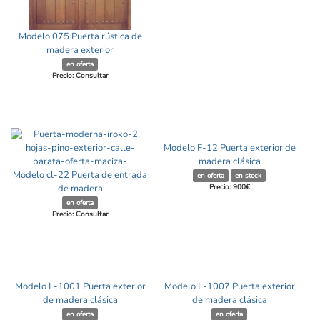
Modelo 075 Puerta rústica de
madera exterior
en oferta
Precio: Consultar
Modelo F-12 Puerta exterior de
madera clásica
Modelo cl-22 Puerta de entrada
en oferta
en stock
de madera
Precio: 900€
en oferta
Precio: Consultar
Modelo L-1001 Puerta exterior
Modelo L-1007 Puerta exterior
de madera clásica
de madera clásica
en oferta
en oferta