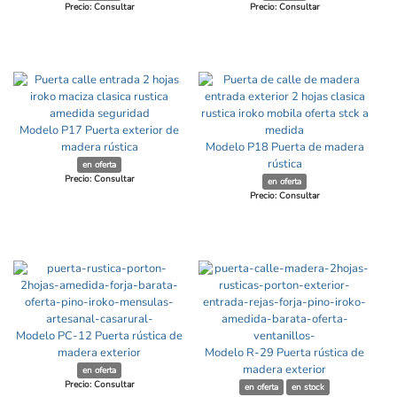
Precio: Consultar
Precio: Consultar
Modelo P17 Puerta exterior de
madera rústica
Modelo P18 Puerta de madera
rústica
en oferta
Precio: Consultar
en oferta
Precio: Consultar
Modelo PC-12 Puerta rústica de
madera exterior
Modelo R-29 Puerta rústica de
madera exterior
en oferta
Precio: Consultar
en oferta
en stock