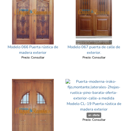
Modelo 066 Puerta rústica de
Modelo 067 puerta de calle de
madera exterior
exterior.
Precio: Consultar
Precio: Consultar
Modelo CL-19 Puerta rústica de
madera exterior
en oferta
Precio: Consultar