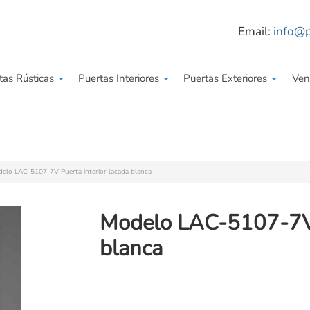
Email:
info@p
tas Rústicas
Puertas Interiores
Puertas Exteriores
Ven
elo LAC-5107-7V Puerta interior lacada blanca
Modelo LAC-5107-7V P
blanca