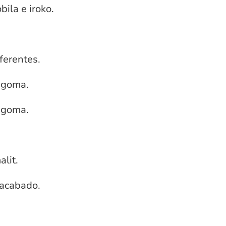
ila e iroko.
ferentes.
 goma.
 goma.
alit.
 acabado.